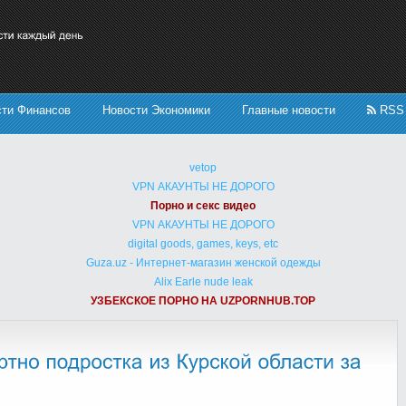
сти Финансов
Новости Экономики
Главные новости
RSS
vetop
VPN АКАУНТЫ НЕ ДОРОГО
Порно и секс видео
VPN АКАУНТЫ НЕ ДОРОГО
digital goods, games, keys, etc
Guza.uz - Интернет-магазин женской одежды
Alix Earle nude leak
УЗБЕКСКОЕ ПОРНО НА UZPORNHUB.TOP