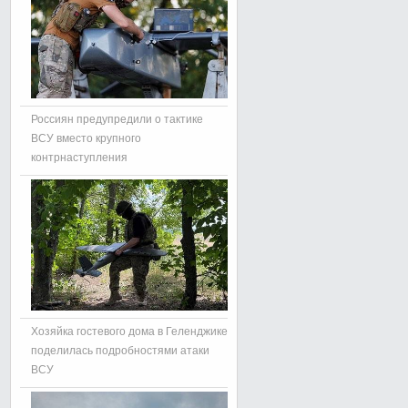
Россиян предупредили о тактике
ВСУ вместо крупного
контрнаступления
Хозяйка гостевого дома в Геленджике
поделилась подробностями атаки
ВСУ