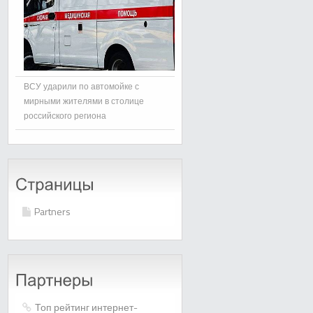
ВСУ ударили по автомойке с
мирными жителями в столице
российского региона
Partners
Топ рейтинг интернет-