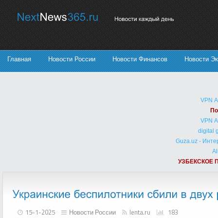
Главная
Новости России
Новости Финансов
Новости Э
VPN 
По
VPN 
digital
Guza.uz - Инт
Al
УЗБЕКСКОЕ 
15-1-2025
Новости России
lenta.ru
183